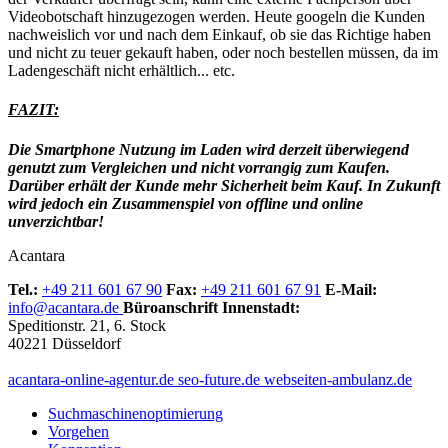
Videobotschaft hinzugezogen werden. Heute googeln die Kunden
nachweislich vor und nach dem Einkauf, ob sie das Richtige haben
und nicht zu teuer gekauft haben, oder noch bestellen müssen, da im
Ladengeschäft nicht erhältlich... etc.
FAZIT:
Die Smartphone Nutzung im Laden wird derzeit überwiegend
genutzt zum Vergleichen und nicht vorrangig zum Kaufen.
Darüber erhält der Kunde mehr Sicherheit beim Kauf. In Zukunft
wird jedoch ein Zusammenspiel von offline und online
unverzichtbar!
Acantara
Tel.:
+49 211 601 67 90
Fax:
+49 211 601 67 91
E-Mail:
info@acantara.de
Büroanschrift Innenstadt:
Speditionstr. 21, 6. Stock
40221 Düsseldorf
acantara-online-agentur.de
seo-future.de
webseiten-ambulanz.de
Suchmaschinenoptimierung
Vorgehen