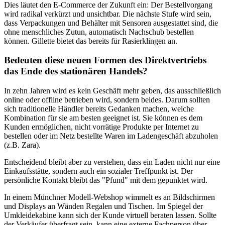
Dies läutet den E-Commerce der Zukunft ein: Der Bestellvorgang
wird radikal verkürzt und unsichtbar. Die nächste Stufe wird sein,
dass Verpackungen und Behälter mit Sensoren ausgestattet sind, die
ohne menschliches Zutun, automatisch Nachschub bestellen
können. Gillette bietet das bereits für Rasierklingen an.
Bedeuten diese neuen Formen des Direktvertriebs
das Ende des stationären Handels?
In zehn Jahren wird es kein Geschäft mehr geben, das ausschließlich
online oder offline betrieben wird, sondern beides. Darum sollten
sich traditionelle Händler bereits Gedanken machen, welche
Kombination für sie am besten geeignet ist. Sie können es dem
Kunden ermöglichen, nicht vorrätige Produkte per Internet zu
bestellen oder im Netz bestellte Waren im Ladengeschäft abzuholen
(z.B. Zara).
Entscheidend bleibt aber zu verstehen, dass ein Laden nicht nur eine
Einkaufsstätte, sondern auch ein sozialer Treffpunkt ist. Der
persönliche Kontakt bleibt das "Pfund" mit dem gepunktet wird.
In einem Münchner Modell-Webshop wimmelt es an Bildschirmen
und Displays an Wänden Regalen und Tischen. Im Spiegel der
Umkleidekabine kann sich der Kunde virtuell beraten lassen. Sollte
der Verkäufer überfragt sein, kann eine externe Fachperson über