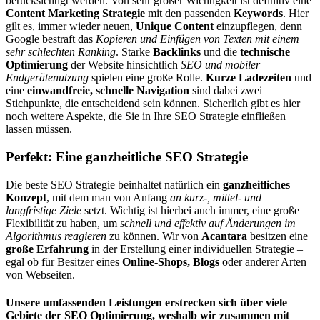
berücksichtigt werden. Von sehr großer Wichtigkeit ist definitiv eine
Content Marketing Strategie
mit den passenden
Keywords
. Hier
gilt es, immer wieder neuen,
Unique Content
einzupflegen, denn
Google bestraft das
Kopieren und Einfügen von Texten mit einem
sehr schlechten Ranking
. Starke
Backlinks
und die
technische
Optimierung
der Website hinsichtlich
SEO und mobiler
Endgerätenutzung
spielen eine große Rolle.
Kurze Ladezeiten
und
eine
einwandfreie, schnelle Navigation
sind dabei zwei
Stichpunkte, die entscheidend sein können. Sicherlich gibt es hier
noch weitere Aspekte, die Sie in Ihre SEO Strategie einfließen
lassen müssen.
Perfekt: Eine ganzheitliche SEO Strategie
Die beste SEO Strategie beinhaltet natürlich ein
ganzheitliches
Konzept
, mit dem man von Anfang
an kurz-, mittel- und
langfristige Ziele
setzt. Wichtig ist hierbei auch immer, eine große
Flexibilität zu haben, um
schnell und effektiv auf Änderungen im
Algorithmus
reagieren
zu können. Wir von
Acantara
besitzen eine
große Erfahrung
in der Erstellung einer individuellen Strategie –
egal ob für Besitzer eines
Online-Shops, Blogs
oder anderer Arten
von Webseiten.
Unsere umfassenden Leistungen erstrecken sich über viele
Gebiete der SEO Optimierung, weshalb wir zusammen mit