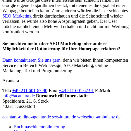
einen würde Google diese Internetseite sehr schlecht ranken, da
Google eigene Logarithmen besitzt, mit denen es die Qualität einer
Webpage beurteilen kann. Zum anderen würden die User schlechtes
SEO Marketing
direkt durchschauen und die Seite schnell wieder
verlassen, es würde also hohe Absprungraten geben. Der User
möchte nämlich einen Mehrwert erhalten und nicht nur mit Werbung
konfrontiert werden.
Sie möchten mehr über SEO Marketing oder andere
Möglichkeit der Optimierung für Ihre Homepage erfahren?
Dann kontaktieren Sie uns gern
, denn wir bieten Ihnen kompetenten
Service im Bereich Web Design, SEO Marketing, Online
Marketing, Text und Programmierung.
Acantara
Tel.:
+49 211 601 67 90
Fax:
+49 211 601 67 91
E-Mail:
info@acantara.de
Büroanschrift Innenstadt:
Speditionstr. 21, 6. Stock
40221 Düsseldorf
acantara-online-agentur.de
seo-future.de
webseiten-ambulanz.de
Suchmaschinenoptimierung