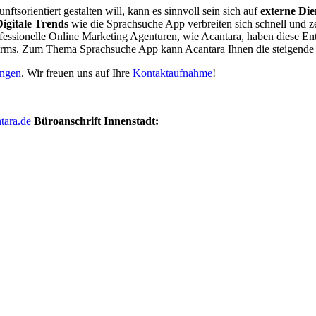
orientiert gestalten will, kann es sinnvoll sein sich auf
externe Dien
igitale Trends
wie die Sprachsuche App verbreiten sich schnell und ze
rofessionelle Online Marketing Agenturen, wie Acantara, haben diese E
storms. Zum Thema Sprachsuche App kann Acantara Ihnen die steigend
ungen
. Wir freuen uns auf Ihre
Kontaktaufnahme
!
tara.de
Büroanschrift Innenstadt: