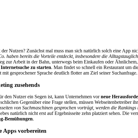
der Nutzen? Zunächst mal muss man sich natürlich solch eine App nich
o. haben bereits die Vorteile entdeckt, insbesondere die Alltagstaug
 Weg zur Arbeit in der Bahn, unterwegs beim Einkaufen oder Ähnlichem,
e
Internetsuche zu starten
. Man findet so schnell ein Restaurant um d
st mit gesprochener Sprache deutlich flotter am Ziel seiner Suchanfrage.
eting zusehends
für den Nutzer ein Segen ist, kann Unternehmen vor
neue Herausford
chlichen Gegenüber eine Frage stellen, müssen Webseitenbetreiber ihre
seiten von Suchmaschinen gesprochen vorträgt, werden die Rankings n
ebes natürlich nicht erst auf Ergebnisseite zehn platziert sehen. Die
ing-Bemühungen
.
e Apps vorbereiten