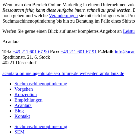
Wenn man den Bereich Online Marketing in einem Unternehmen zukunfts
Ressourcen fehlt, kann diese Aufgabe intern schnell zu groß werden
.
D
noch gehen und welche
Veränderungen
sie mit sich bringen wird. P
Suchmaschinenoptimierung bis hin zu Beratung im Falle eines Shit
Werfen Sie gerne einen Blick auf unser komplettes Angebot an
Leist
Acantara
Tel.:
+49 211 601 67 90
Fax:
+49 211 601 67 91
E-Mail:
info@acan
Speditionstr. 21, 6. Stock
40221 Düsseldorf
acantara-online-agentur.de
seo-future.de
webseiten-ambulanz.de
Suchmaschinenoptimierung
Vorgehen
Konzeption
Empfehlungen
Acantara
Blog
Kontakt
Suchmaschinenoptimierung
SEM