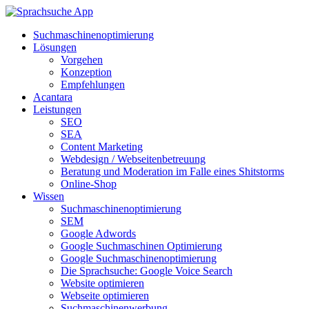
Suchmaschinenoptimierung
Lösungen
Vorgehen
Konzeption
Empfehlungen
Acantara
Leistungen
SEO
SEA
Content Marketing
Webdesign / Webseitenbetreuung
Beratung und Moderation im Falle eines Shitstorms
Online-Shop
Wissen
Suchmaschinenoptimierung
SEM
Google Adwords
Google Suchmaschinen Optimierung
Google Suchmaschinenoptimierung
Die Sprachsuche: Google Voice Search
Website optimieren
Webseite optimieren
Suchmaschinenwerbung