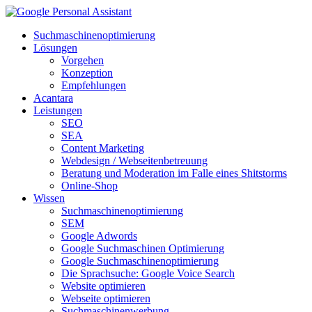
Suchmaschinenoptimierung
Lösungen
Vorgehen
Konzeption
Empfehlungen
Acantara
Leistungen
SEO
SEA
Content Marketing
Webdesign / Webseitenbetreuung
Beratung und Moderation im Falle eines Shitstorms
Online-Shop
Wissen
Suchmaschinenoptimierung
SEM
Google Adwords
Google Suchmaschinen Optimierung
Google Suchmaschinenoptimierung
Die Sprachsuche: Google Voice Search
Website optimieren
Webseite optimieren
Suchmaschinenwerbung