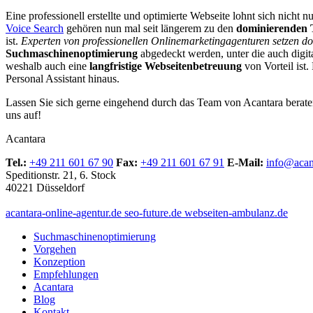
Eine professionell erstellte und optimierte Webseite lohnt sich nich
Voice Search
gehören nun mal seit längerem zu den
dominierenden 
ist.
Experten von professionellen Onlinemarketingagenturen setzen d
Suchmaschinenoptimierung
abgedeckt werden, unter die auch digita
weshalb auch eine
langfristige Webseitenbetreuung
von Vorteil ist.
Personal Assistant hinaus.
Lassen Sie sich gerne eingehend durch das Team von Acantara berate
uns auf!
Acantara
Tel.:
+49 211 601 67 90
Fax:
+49 211 601 67 91
E-Mail:
info@acan
Speditionstr. 21, 6. Stock
40221 Düsseldorf
acantara-online-agentur.de
seo-future.de
webseiten-ambulanz.de
Suchmaschinenoptimierung
Vorgehen
Konzeption
Empfehlungen
Acantara
Blog
Kontakt