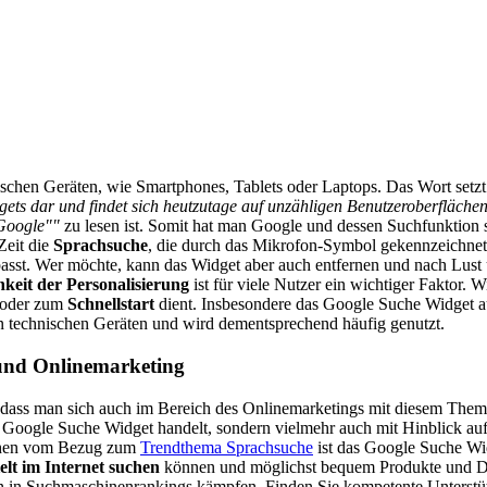
schen Geräten, wie Smartphones, Tablets oder Laptops. Das Wort setzt
gets dar und findet sich heutzutage auf unzähligen Benutzeroberfläche
Google""
zu lesen ist. Somit hat man Google und dessen Suchfunktion s
Zeit die
Sprachsuche
, die durch das Mikrofon-Symbol gekennzeichnet 
sst. Wer möchte, kann das Widget aber auch entfernen und nach Lust
keit der Personalisierung
ist für viele Nutzer ein wichtiger Faktor. 
 oder zum
Schnellstart
dient. Insbesondere das Google Suche Widget au
en technischen Geräten und wird dementsprechend häufig genutzt.
und Onlinemarketing
dass man sich auch im Bereich des Onlinemarketings mit diesem Thema 
 Google Suche Widget handelt, sondern vielmehr auch mit Hinblick au
hen vom Bezug zum
Trendthema Sprachsuche
ist das Google Suche Widg
elt im Internet suchen
können und möglichst bequem Produkte und Dien
n in Suchmaschinenrankings kämpfen. Finden Sie kompetente Unterstü