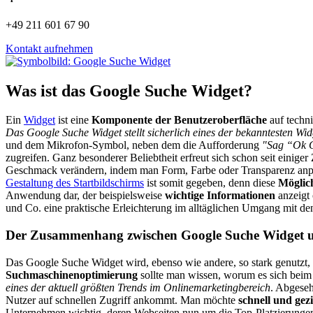
+49 211 601 67 90
Kontakt aufnehmen
Was ist das Google Suche Widget?
Ein
Widget
ist eine
Komponente der Benutzeroberfläche
auf techni
Das Google Suche Widget stellt sicherlich eines der bekanntesten Wid
und dem Mikrofon-Symbol, neben dem die Aufforderung
"Sag “Ok 
zugreifen. Ganz besonderer Beliebtheit erfreut sich schon seit einiger 
Geschmack verändern, indem man Form, Farbe oder Transparenz anpa
Gestaltung des Startbildschirms
ist somit gegeben, denn diese
Möglich
Anwendung dar, der beispielsweise
wichtige Informationen
anzeigt
und Co. eine praktische Erleichterung im alltäglichen Umgang mit d
Der Zusammenhang zwischen Google Suche Widget 
Das Google Suche Widget wird, ebenso wie andere, so stark genutzt, 
Suchmaschinenoptimierung
sollte man wissen, worum es sich beim
eines der aktuell größten Trends im Onlinemarketingbereich
. Abgese
Nutzer auf schnellen Zugriff ankommt. Man möchte
schnell und gezi
Unternehmen wichtig, deren Webseiten nun um die Top-Platzierunge