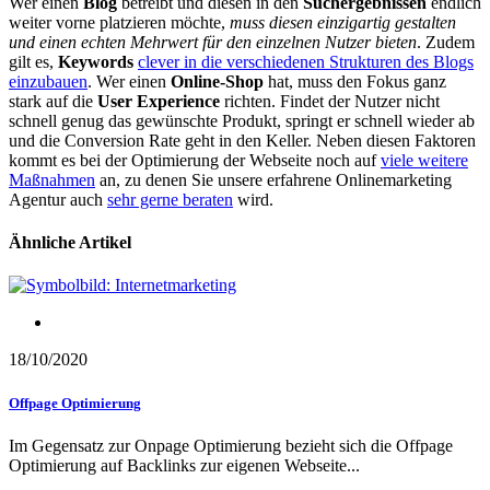
Wer einen
Blog
betreibt und diesen in den
Suchergebnissen
endlich
weiter vorne platzieren möchte,
muss diesen einzigartig gestalten
und einen echten Mehrwert für den einzelnen Nutzer bieten
. Zudem
gilt es,
Keywords
clever in die verschiedenen Strukturen des Blogs
einzubauen
. Wer einen
Online-Shop
hat, muss den Fokus ganz
stark auf die
User Experience
richten. Findet der Nutzer nicht
schnell genug das gewünschte Produkt, springt er schnell wieder ab
und die Conversion Rate geht in den Keller. Neben diesen Faktoren
kommt es bei der Optimierung der Webseite noch auf
viele weitere
Maßnahmen
an, zu denen Sie unsere erfahrene Onlinemarketing
Agentur auch
sehr gerne beraten
wird.
Ähnliche Artikel
Optimierung der Webseite
18/10/2020
Offpage Optimierung
Im Gegensatz zur Onpage Optimierung bezieht sich die Offpage
Optimierung auf Backlinks zur eigenen Webseite...