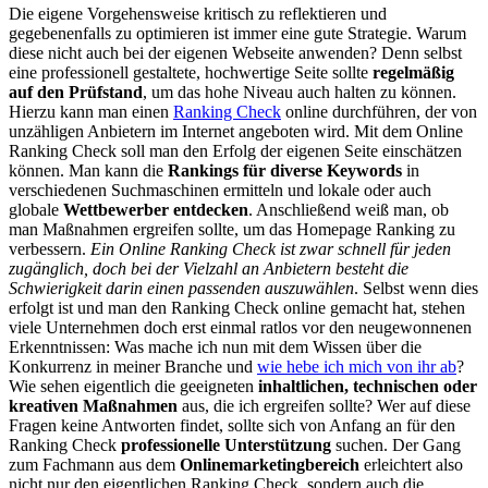
Die eigene Vorgehensweise kritisch zu reflektieren und
gegebenenfalls zu optimieren ist immer eine gute Strategie. Warum
diese nicht auch bei der eigenen Webseite anwenden? Denn selbst
eine professionell gestaltete, hochwertige Seite sollte
regelmäßig
auf den Prüfstand
, um das hohe Niveau auch halten zu können.
Hierzu kann man einen
Ranking Check
online durchführen, der von
unzähligen Anbietern im Internet angeboten wird. Mit dem Online
Ranking Check soll man den Erfolg der eigenen Seite einschätzen
können. Man kann die
Rankings für diverse Keywords
in
verschiedenen Suchmaschinen ermitteln und lokale oder auch
globale
Wettbewerber entdecken
. Anschließend weiß man, ob
man Maßnahmen ergreifen sollte, um das Homepage Ranking zu
verbessern.
Ein Online Ranking Check ist zwar schnell für jeden
zugänglich, doch bei der Vielzahl an Anbietern besteht die
Schwierigkeit darin einen passenden auszuwählen
. Selbst wenn dies
erfolgt ist und man den Ranking Check online gemacht hat, stehen
viele Unternehmen doch erst einmal ratlos vor den neugewonnenen
Erkenntnissen: Was mache ich nun mit dem Wissen über die
Konkurrenz in meiner Branche und
wie hebe ich mich von ihr ab
?
Wie sehen eigentlich die geeigneten
inhaltlichen, technischen oder
kreativen Maßnahmen
aus, die ich ergreifen sollte? Wer auf diese
Fragen keine Antworten findet, sollte sich von Anfang an für den
Ranking Check
professionelle Unterstützung
suchen. Der Gang
zum Fachmann aus dem
Onlinemarketingbereich
erleichtert also
nicht nur den eigentlichen Ranking Check, sondern auch die